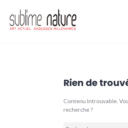
Accéder
au
contenu
principal
Sublime nature
Rien de trouv
Contenu Introuvable. Vou
recherche ?
Recherche