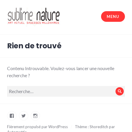
Accéder
au
MENU
contenu
principal
Sublime nature
Rien de trouvé
Contenu Introuvable. Voulez-vous lancer une nouvelle
recherche ?
Recherche
Rech
pour :
Facebook
Twitter
Instagram
Fièrement propulsé par WordPress
/
Thème : Shoreditch par
Automattic
.