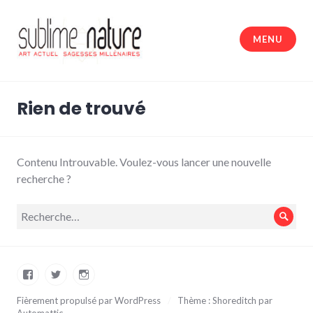
Accéder
au
MENU
contenu
principal
Sublime nature
Rien de trouvé
Contenu Introuvable. Voulez-vous lancer une nouvelle
recherche ?
Recherche
Rech
pour :
Facebook
Twitter
Instagram
Fièrement propulsé par WordPress
/
Thème : Shoreditch par
Automattic
.