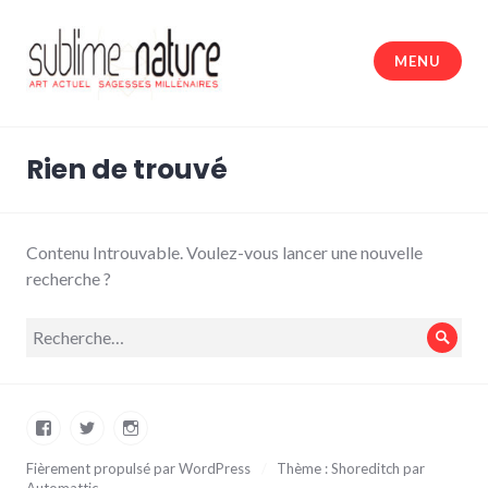
Accéder
au
MENU
contenu
principal
Sublime nature
Rien de trouvé
Contenu Introuvable. Voulez-vous lancer une nouvelle
recherche ?
Recherche
Rech
pour :
Facebook
Twitter
Instagram
Fièrement propulsé par WordPress
/
Thème : Shoreditch par
Automattic
.