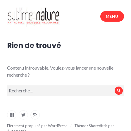
Accéder
au
MENU
contenu
principal
Sublime nature
Rien de trouvé
Contenu Introuvable. Voulez-vous lancer une nouvelle
recherche ?
Recherche
Rech
pour :
Facebook
Twitter
Instagram
Fièrement propulsé par WordPress
/
Thème : Shoreditch par
Automattic
.