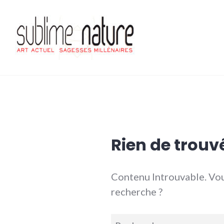
Accéder
au
contenu
principal
Sublime nature
Rien de trouv
Contenu Introuvable. Vou
recherche ?
Recherche