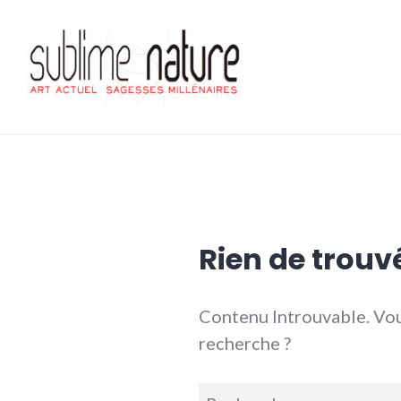
Accéder
au
contenu
principal
Sublime nature
Rien de trouv
Contenu Introuvable. Vou
recherche ?
Recherche