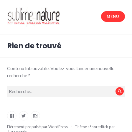
Accéder
au
MENU
contenu
principal
Sublime nature
Rien de trouvé
Contenu Introuvable. Voulez-vous lancer une nouvelle
recherche ?
Recherche
Rech
pour :
Facebook
Twitter
Instagram
Fièrement propulsé par WordPress
/
Thème : Shoreditch par
Automattic
.