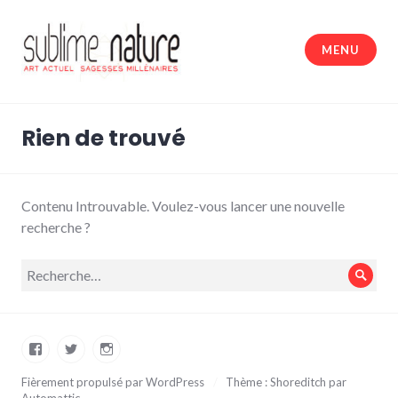
Accéder
au
MENU
contenu
principal
Sublime nature
Rien de trouvé
Contenu Introuvable. Voulez-vous lancer une nouvelle
recherche ?
Recherche
Rech
pour :
Facebook
Twitter
Instagram
Fièrement propulsé par WordPress
/
Thème : Shoreditch par
Automattic
.