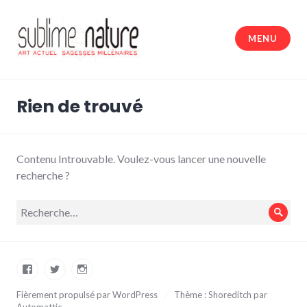
Accéder
au
MENU
contenu
principal
Sublime nature
Rien de trouvé
Contenu Introuvable. Voulez-vous lancer une nouvelle
recherche ?
Recherche
Rech
pour :
Facebook
Twitter
Instagram
Fièrement propulsé par WordPress
/
Thème : Shoreditch par
Automattic
.