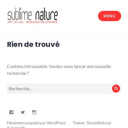
Accéder
au
MENU
contenu
principal
Sublime nature
Rien de trouvé
Contenu Introuvable. Voulez-vous lancer une nouvelle
recherche ?
Recherche
Rech
pour :
Facebook
Twitter
Instagram
Fièrement propulsé par WordPress
/
Thème : Shoreditch par
Automattic
.