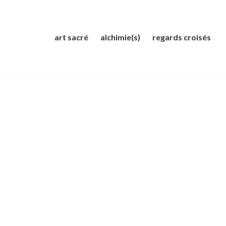
art sacré
alchimie(s)
regards croisés