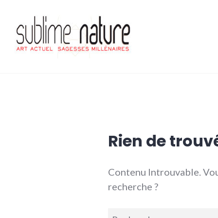
Accéder
au
contenu
principal
Sublime nature
Rien de trouv
Contenu Introuvable. Vou
recherche ?
Recherche