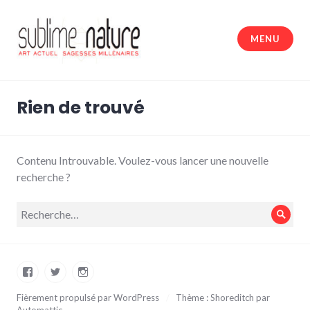
Accéder
au
MENU
contenu
principal
Sublime nature
Rien de trouvé
Contenu Introuvable. Voulez-vous lancer une nouvelle
recherche ?
Recherche
Rech
pour :
Facebook
Twitter
Instagram
Fièrement propulsé par WordPress
/
Thème : Shoreditch par
Automattic
.