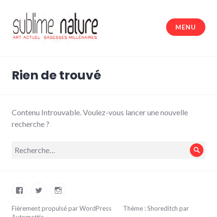
Accéder
au
MENU
contenu
principal
Sublime nature
Rien de trouvé
Contenu Introuvable. Voulez-vous lancer une nouvelle
recherche ?
Recherche
Rech
pour :
Facebook
Twitter
Instagram
Fièrement propulsé par WordPress
/
Thème : Shoreditch par
Automattic
.