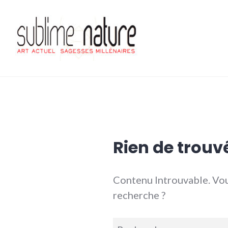
Accéder
au
contenu
principal
Sublime nature
Rien de trouv
Contenu Introuvable. Vou
recherche ?
Recherche