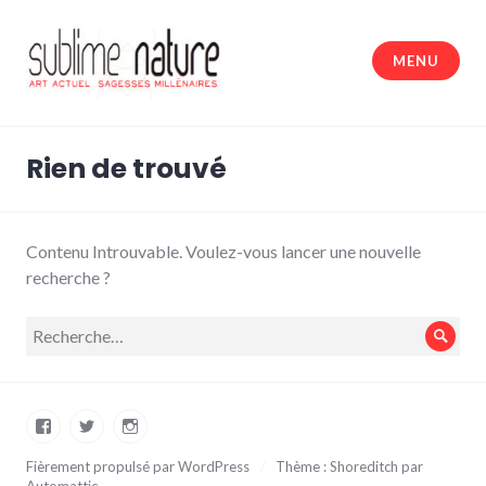
Accéder
au
MENU
contenu
principal
Sublime nature
Rien de trouvé
Contenu Introuvable. Voulez-vous lancer une nouvelle
recherche ?
Recherche
Rech
pour :
Facebook
Twitter
Instagram
Fièrement propulsé par WordPress
/
Thème : Shoreditch par
Automattic
.