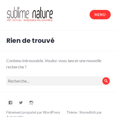
Accéder
au
MENU
contenu
principal
Sublime nature
Rien de trouvé
Contenu Introuvable. Voulez-vous lancer une nouvelle
recherche ?
Recherche
Rech
pour :
Facebook
Twitter
Instagram
Fièrement propulsé par WordPress
/
Thème : Shoreditch par
Automattic
.