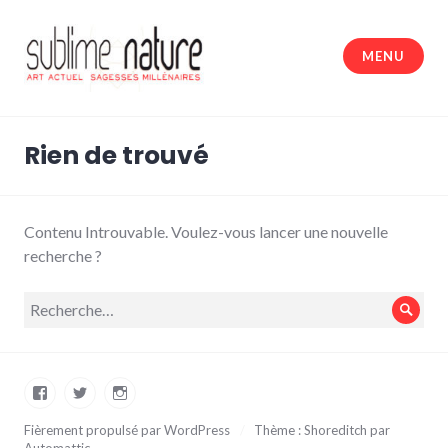
Accéder
au
MENU
contenu
principal
Sublime nature
Rien de trouvé
Contenu Introuvable. Voulez-vous lancer une nouvelle
recherche ?
Recherche
Rech
pour :
Facebook
Twitter
Instagram
Fièrement propulsé par WordPress
/
Thème : Shoreditch par
Automattic
.