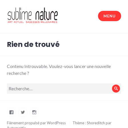
Accéder
au
MENU
contenu
principal
Sublime nature
Rien de trouvé
Contenu Introuvable. Voulez-vous lancer une nouvelle
recherche ?
Recherche
Rech
pour :
Facebook
Twitter
Instagram
Fièrement propulsé par WordPress
/
Thème : Shoreditch par
Automattic
.