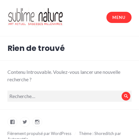
Accéder
au
MENU
contenu
principal
Sublime nature
Rien de trouvé
Contenu Introuvable. Voulez-vous lancer une nouvelle
recherche ?
Recherche
Rech
pour :
Facebook
Twitter
Instagram
Fièrement propulsé par WordPress
/
Thème : Shoreditch par
Automattic
.