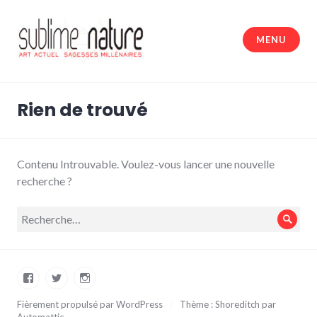
Accéder
au
MENU
contenu
principal
Sublime nature
Rien de trouvé
Contenu Introuvable. Voulez-vous lancer une nouvelle
recherche ?
Recherche
Rech
pour :
Facebook
Twitter
Instagram
Fièrement propulsé par WordPress
/
Thème : Shoreditch par
Automattic
.