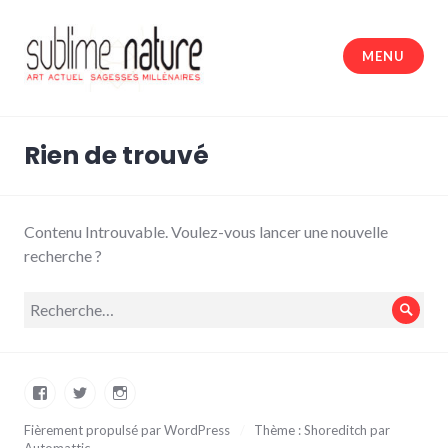
Accéder
au
MENU
contenu
principal
Sublime nature
Rien de trouvé
Contenu Introuvable. Voulez-vous lancer une nouvelle
recherche ?
Recherche
Rech
pour :
Facebook
Twitter
Instagram
Fièrement propulsé par WordPress
/
Thème : Shoreditch par
Automattic
.