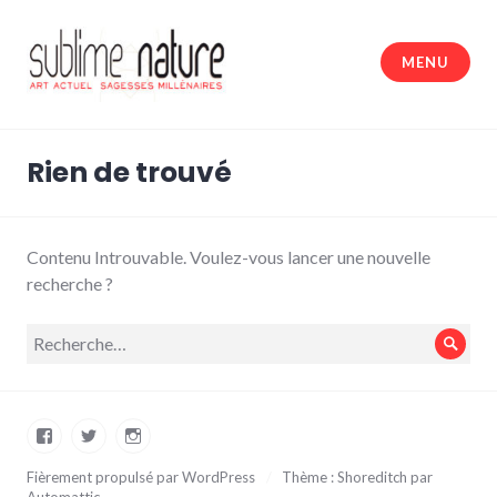
Accéder
au
MENU
contenu
principal
Sublime nature
Rien de trouvé
Contenu Introuvable. Voulez-vous lancer une nouvelle
recherche ?
Recherche
Rech
pour :
Facebook
Twitter
Instagram
Fièrement propulsé par WordPress
/
Thème : Shoreditch par
Automattic
.