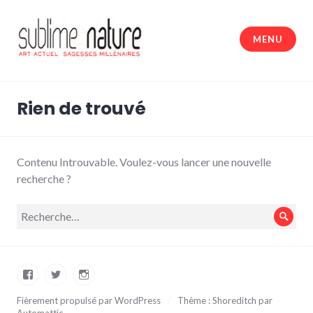
Accéder
au
MENU
contenu
principal
Sublime nature
Rien de trouvé
Contenu Introuvable. Voulez-vous lancer une nouvelle
recherche ?
Recherche
Rech
pour :
Facebook
Twitter
Instagram
Fièrement propulsé par WordPress
/
Thème : Shoreditch par
Automattic
.