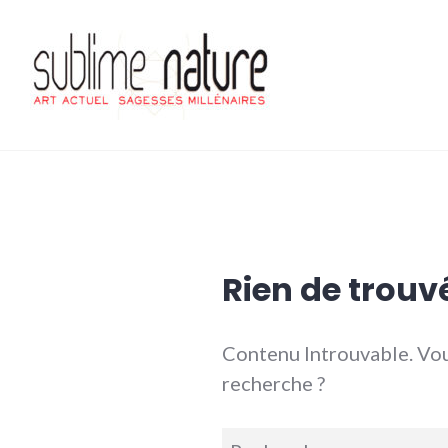
Accéder
au
contenu
principal
Sublime nature
Rien de trouv
Contenu Introuvable. Vou
recherche ?
Recherche