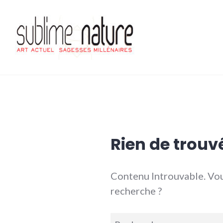
Accéder
au
contenu
principal
Sublime nature
Rien de trouv
Contenu Introuvable. Vou
recherche ?
Recherche