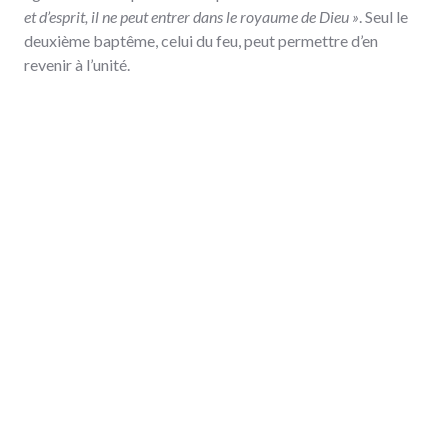
et d’esprit, il ne peut entrer dans le royaume de Dieu »
. Seul le
deuxième baptême, celui du feu, peut permettre d’en
revenir à l’unité.
De nombreux artistes contemporains expérimentent cette
alchimie des corps. Au début des 60’s, Yves Klein œuvre
avec le feu. Il fixe ainsi la transmutation de la matière qui
renaît corps immatériel
(peintures de feu).
Sigmar Polke
dans les années 80 (
Nachtkappe
) ou plus récemment
Anselm Kieffer et Mathew Barney (
Wattercast
) cherchent à
fusionner la première matière afin d’en faire jaillir une
nouvelle forme ou de l’or. Parfois, la matière renaît
simplement de cendres sacrées, comme dans les sculptures
de Zhang Huang (
Ash Jesus
– 2011,
Sudden Awakening
-2006…) ou se transforme en statues de sel (Jean Pierre
Formica,
Les gisants
– 2009). D’autres fois, l’artiste met en
scène sa propre métamorphose qui s’opère par les
éléments. Gilbert Gormezano et Pierre Minot en sont un