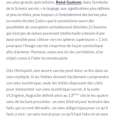
ses plus grands spécialistes,
René Guénon
, dans
Symboles
de la Science sacrée
,
« le langage, aux significations plus définies
et plus arrêtées, pose toujours à l’entendement des bornes plus
ou moins étroites () alors que le symbolisme ouvre des
possibilités de conception véritablement illimitées () L’homme
qui n’est pas de nature purement intellectuelle a besoin d’une
base sensible pour s’élever vers les sphères supérieures ».
C’est
pourquoi l’image sacrée s’exprime de façon symbolique
afin d’amener l’homme, selon une loi de corrélation, d’un
objet connu à l’Idée inconnaissable.
Dès l’Antiquité, une œuvre sacrée peut donc se lire dans un
sens multiple. Si les fidèles doivent facilement comprendre
son sens exotérique, seuls les initiés disposent des clefs
pour interpréter son sens ésotérique secret. A la suite
ème
d’Origène, Augustin définit ainsi au 13
siècle les quatre
sens de lecture possibles : un sens littéral pour instruire des
faits qui se sont déroulés ; un sens allégorique pour ce qu’il
faut croire ; un sens moral pour ce qu’il faut faire et un sens