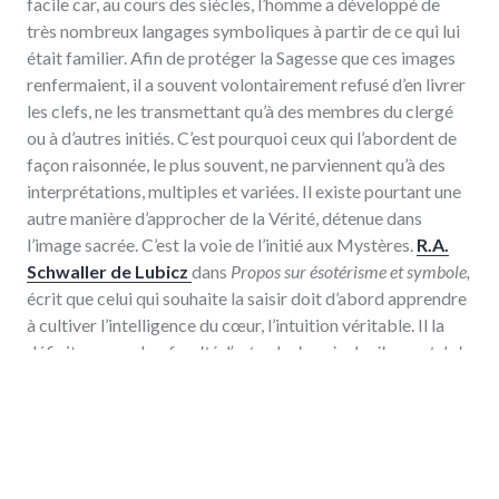
facile car, au cours des siècles, l’homme a développé de
très nombreux langages symboliques à partir de ce qui lui
était familier. Afin de protéger la Sagesse que ces images
renfermaient, il a souvent volontairement refusé d’en livrer
les clefs, ne les transmettant qu’à des membres du clergé
ou à d’autres initiés. C’est pourquoi ceux qui l’abordent de
façon raisonnée, le plus souvent, ne parviennent qu’à des
interprétations, multiples et variées. Il existe pourtant une
autre manière d’approcher de la Vérité, détenue dans
l’image sacrée. C’est la voie de l’initié aux Mystères.
R.A.
Schwaller de Lubicz
dans
Propos sur ésotérisme et symbole,
écrit que celui qui souhaite la saisir doit d’abord apprendre
à cultiver l’intelligence du cœur, l’intuition véritable. Il la
définit comme la
« faculté d’entendre la voix du silence et de la
traduire cérébralement »
. Ce n’est pas un savoir mais un
pouvoir. Cela ne s’explique pas et ne peut s’écrire
clairement, c’est une question de niveau de conscience.
Lorsque l’initié est prêt, quelle que soit l’imago, le symbole
hermétique se dévoile. Plus rien alors ne demeure caché.