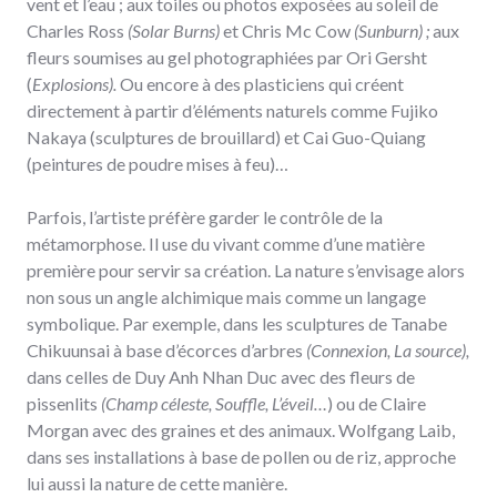
vent et l’eau ; aux toiles ou photos exposées au soleil de
Charles Ross
(Solar Burns)
et Chris Mc Cow
(Sunburn) ;
aux
fleurs soumises au gel photographiées par Ori Gersht
(
Explosions).
Ou encore à des plasticiens qui créent
directement à partir d’éléments naturels comme Fujiko
Nakaya (sculptures de brouillard) et Cai Guo-Quiang
(peintures de poudre mises à feu)…
Parfois, l’artiste préfère garder le contrôle de la
métamorphose. Il use du vivant comme d’une matière
première pour servir sa création. La nature s’envisage alors
non sous un angle alchimique mais comme un langage
symbolique. Par exemple, dans les sculptures de Tanabe
Chikuunsai à base d’écorces d’arbres
(Connexion, La source),
dans celles de Duy Anh Nhan Duc avec des fleurs de
pissenlits
(Champ céleste, Souffle, L’éveil…
) ou de Claire
Morgan avec des graines et des animaux. Wolfgang Laib,
dans ses installations à base de pollen ou de riz, approche
lui aussi la nature de cette manière.