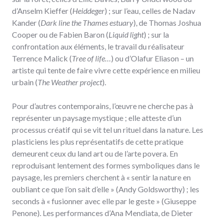
d’Anselm Kieffer (
Heiddeger
) ; sur l’eau, celles de Nadav
Kander (
Dark line the Thames estuary
), de Thomas Joshua
Cooper ou de Fabien Baron (
Liquid light
) ; sur la
confrontation aux éléments, le travail du réalisateur
Terrence Malick (
Tree of life…
) ou d’Olafur Eliason – un
artiste qui tente de faire vivre cette expérience en milieu
urbain (
The Weather project
).
Pour d’autres contemporains, l’œuvre ne cherche pas à
représenter un paysage mystique ; elle atteste d’un
processus créatif qui se vit tel un rituel dans la nature. Les
plasticiens les plus représentatifs de cette pratique
demeurent ceux du land art ou de l’arte povera. En
reproduisant lentement des formes symboliques dans le
paysage, les premiers cherchent à « sentir la nature en
oubliant ce que l’on sait d’elle » (Andy Goldsworthy) ; les
seconds à « fusionner avec elle par le geste » (Giuseppe
Penone). Les performances d’Ana Mendiata, de Dieter