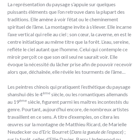
La représentation du paysage s’appuie sur quelques
puissants éléments que l’on retrouve dans la plupart des
traditions. Elle amène à voir l’état ou le cheminement
spirituel de l’âme. La montagne invite à s’élever. Elle incarne
l’axe vertical qui relie au ciel ; son cœur, la caverne, en est le
centre initiatique au même titre que la forêt. L’eau, sereine,
reflète le ciel autant que l’homme. Celui qui contemple ce
miroir perçoit ce que son œil seul ne saurait voir. Elle
évoque la nécessité du lâcher prise afin de pouvoir recevoir
alors que, déchaînée, elle révèle les tourments de l’âme…
Les peintres chinois qui pratiquent l’esthétique du paysage
ème
shanshui dès le 4
siècle, ou les romantiques allemands
ème
au 19
siècle, figurent parmi les maîtres incontestés du
genre. Pourtant, aujourd’hui encore, de nombreux artistes
travaillent en ce sens. A titre d’exemples, on citera les
œuvres sur la montagne de Matthieu Ricard, de Marielle
Neudecker ou d’Eric Bourret (
Dans la gueule de l’espace
) ;
sur la forêt, celles d’Ellie Davies, Barry Underwood ou