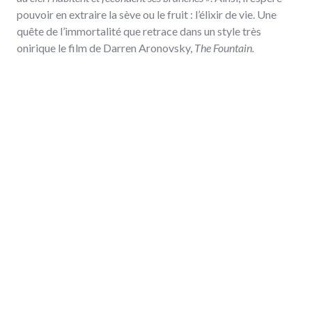
pouvoir en extraire la sève ou le fruit : l’élixir de vie. Une
quête de l’immortalité que retrace dans un style très
onirique le film de Darren Aronovsky,
The Fountain.
Depuis les années 2000, beaucoup d’artistes abordent le
thème de l’arbre dans leur travail. La plupart l’utilisent pour
questionner le rapport de l’homme à la nature ; certains
optent néanmoins pour un angle symbolique et sacré. On
citera à titre d’exemples : les photos ou les vitraux de Doug
et Mike Starn qui cherchent à relier visible et invisible en
travaillant la couleur et la lumière – source, pour ces
auteurs, de la véritable connaissance. La série
Tree of life
du
photographe Lee Jeong-Lok qui tente pour sa part de fixer,
par des poses longues, l’essence lumineuse de ses sujets.
Les œuvres du plasticien Giuseppe Penone, qui choisit
l’arbre comme matière de base à sa création pour sa