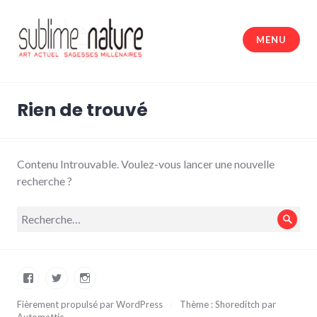
Accéder
au
MENU
contenu
principal
Sublime nature
Rien de trouvé
Contenu Introuvable. Voulez-vous lancer une nouvelle
recherche ?
Recherche
Rech
pour :
Facebook
Twitter
Instagram
Fièrement propulsé par WordPress
/
Thème : Shoreditch par
Automattic
.